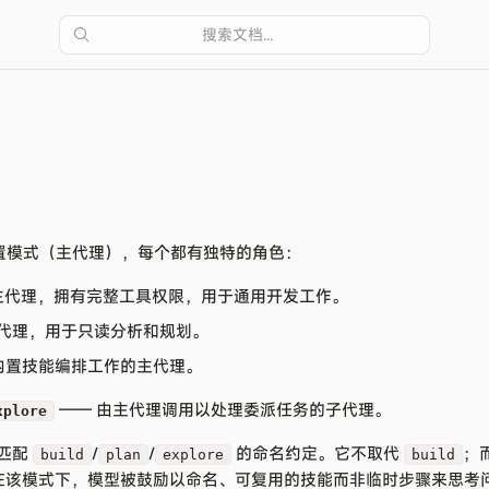
搜索文档...
三种内置模式（主代理），每个都有独特的角色：
主代理，拥有完整工具权限，用于通用开发工作。
主代理，用于只读分析和规划。
内置技能编排工作的主代理。
—— 由主代理调用以处理委派任务的子代理。
xplore
匹配
/
/
的命名约定。它不取代
；
build
plan
explore
build
 在该模式下，模型被鼓励以命名、可复用的技能而非临时步骤来思考