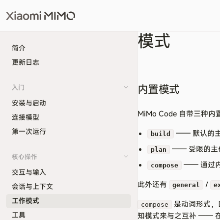
模式
简介
更新日志
内置模式
入门
安装与启动
MiMo Code 自带
连接模型
第一次运行
—— 默认的
build
—— 受限的
plan
核心操作
—— 通过
compose
交互与输入
此外还有
/
general
e
会话与上下文
工作模式
是动词形式，
compose
工具
知模式来与之互补 ——