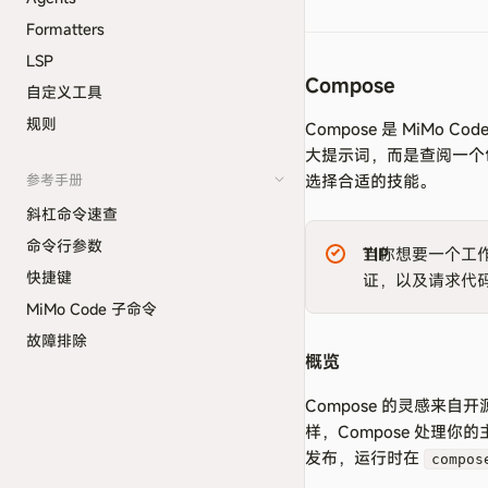
Formatters
LSP
Compose
自定义工具
规则
Compose 是 MiM
大提示词，而是查阅一个包
参考手册
选择合适的技能。
斜杠命令速查
命令行参数
TIP
当你想要一个工作
快捷键
证，以及请求代码
MiMo Code 子命令
故障排除
概览
Compose 的灵感来自开
样，Compose 处理你
发布，运行时在
compos