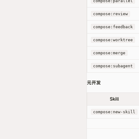
compose:parallel
compose:review
compose:feedback
compose:worktree
compose:merge
compose:subagent
元开发
Skill
compose:new-skill