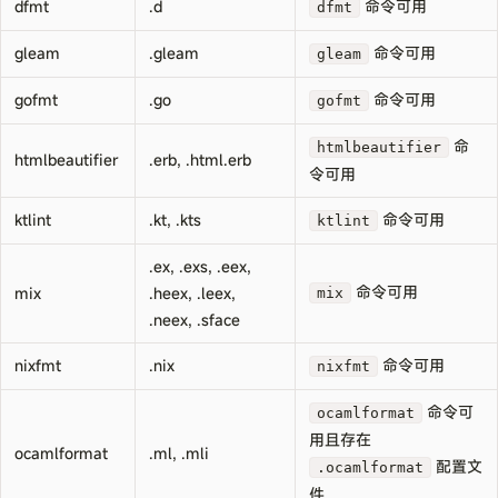
dfmt
.d
命令可用
dfmt
gleam
.gleam
命令可用
gleam
gofmt
.go
命令可用
gofmt
命
htmlbeautifier
htmlbeautifier
.erb, .html.erb
令可用
ktlint
.kt, .kts
命令可用
ktlint
.ex, .exs, .eex,
命令可用
mix
.heex, .leex,
mix
.neex, .sface
nixfmt
.nix
命令可用
nixfmt
命令可
ocamlformat
用且存在
ocamlformat
.ml, .mli
配置文
.ocamlformat
件