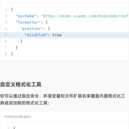
1
{
2
"$schema"
:
"https://mimo.xiaomi.com/mimocode/conf
3
"formatter"
:
{
4
"prettier"
:
{
5
"disabled"
:
true
6
}
7
}
8
}
自定义格式化工具
你可以通过指定命令、环境变量和文件扩展名来覆盖内置格式化工
具或添加新的格式化工具：
mimocode.json
1
{