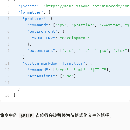
2
"$schema"
:
"https://mimo.xiaomi.com/mimocode/con
3
"formatter"
:
{
4
"prettier"
:
{
5
"command"
:
[
"npx"
,
"prettier"
,
"--write"
,
"$
6
"environment"
:
{
7
"NODE_ENV"
:
"development"
8
}
,
9
"extensions"
:
[
".js"
,
".ts"
,
".jsx"
,
".tsx"
]
10
}
,
11
"custom-markdown-formatter"
:
{
12
"command"
:
[
"deno"
,
"fmt"
,
"$FILE"
]
,
13
"extensions"
:
[
".md"
]
14
}
15
}
16
}
命令中的
占位符
会被替换为待格式化文件的路径。
$FILE