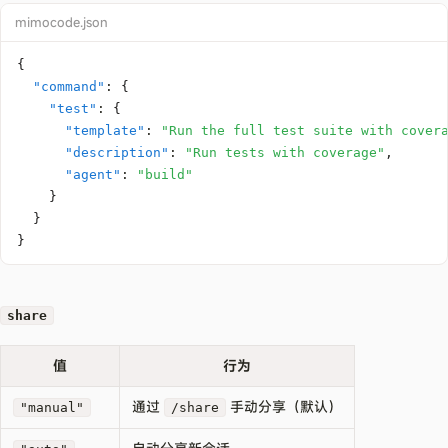
mimocode.json
{
"command"
:
{
"test"
:
{
"template"
:
"Run the full test suite with cover
"description"
:
"Run tests with coverage"
,
"agent"
:
"build"
}
}
}
share
值
行为
通过
手动分享（默认）
"manual"
/share