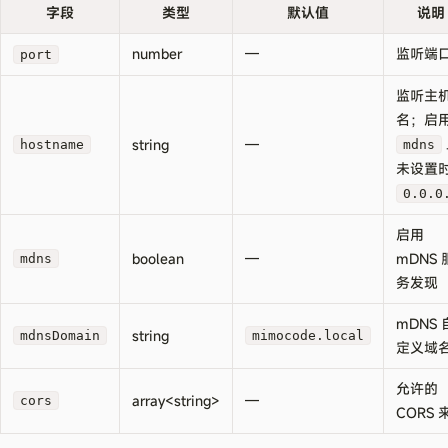
字段
类型
默认值
说明
number
—
监听端
port
监听主
名；启
string
—
hostname
mdns
未设置
0.0.0
启用
boolean
—
mDNS 
mdns
务发现
mDNS 
string
mdnsDomain
mimocode.local
定义域
允许的
array<string>
—
cors
CORS 