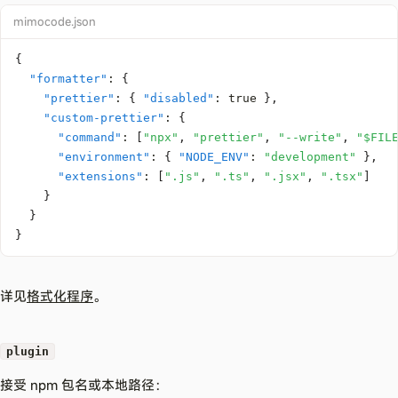
mimocode.json
{
"formatter"
:
{
"prettier"
:
{
"disabled"
:
true
}
,
"custom-prettier"
:
{
"command"
:
[
"npx"
,
"prettier"
,
"--write"
,
"$FIL
"environment"
:
{
"NODE_ENV"
:
"development"
}
,
"extensions"
:
[
".js"
,
".ts"
,
".jsx"
,
".tsx"
]
}
}
}
详见
格式化程序
。
plugin
接受 npm 包名或本地路径：