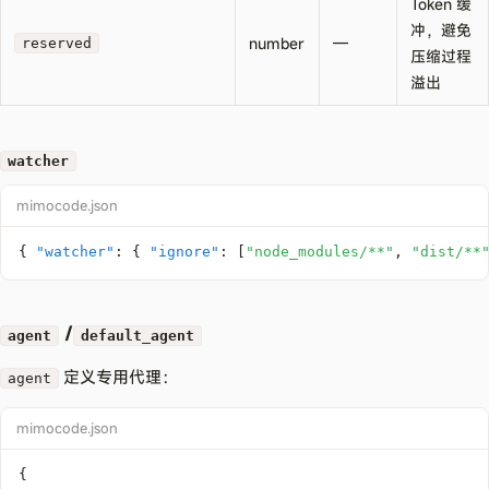
Token 缓
冲，避免
number
—
reserved
压缩过程
溢出
watcher
mimocode.json
{
"watcher"
:
{
"ignore"
:
[
"node_modules/**"
,
"dist/**
/
agent
default_agent
定义专用代理：
agent
mimocode.json
{