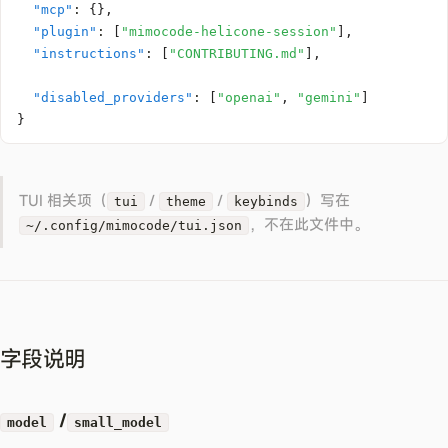
"mcp"
:
{
}
,
"plugin"
:
[
"mimocode-helicone-session"
]
,
"instructions"
:
[
"CONTRIBUTING.md"
]
,
"disabled_providers"
:
[
"openai"
,
"gemini"
]
}
TUI 相关项（
/
/
）写在
tui
theme
keybinds
，不在此文件中。
~/.config/mimocode/tui.json
字段说明
/
model
small_model