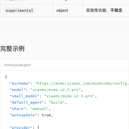
object
实验性功能，
不稳定
experimental
完整示例
mimocode.json
{
"$schema"
:
"https://mimo.xiaomi.com/mimocode/config
"model"
:
"xiaomi/mimo-v2.5-pro"
,
"small_model"
:
"xiaomi/mimo-v2.5-pro"
,
"default_agent"
:
"build"
,
"share"
:
"manual"
,
"autoupdate"
:
true
,
"provider"
:
{