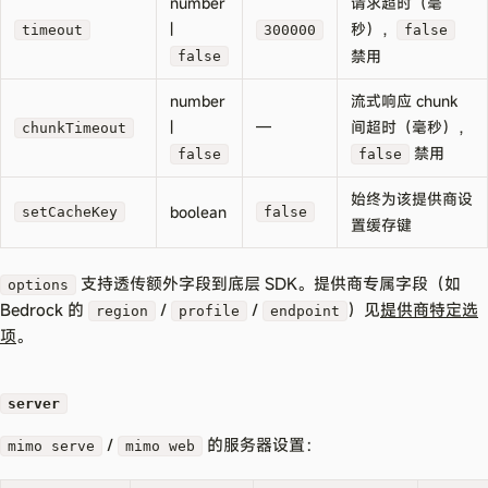
number
请求超时（毫
|
秒），
timeout
300000
false
禁用
false
number
流式响应 chunk
|
—
间超时（毫秒），
chunkTimeout
禁用
false
false
始终为该提供商设
boolean
setCacheKey
false
置缓存键
支持透传额外字段到底层 SDK。提供商专属字段（如
options
Bedrock 的
/
/
）见
提供商特定选
region
profile
endpoint
项
。
server
/
的服务器设置：
mimo serve
mimo web