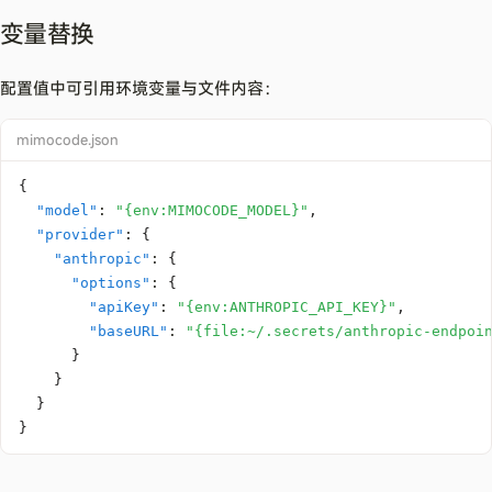
变量替换
配置值中可引用环境变量与文件内容：
mimocode.json
{
"model"
:
"{env:MIMOCODE_MODEL}"
,
"provider"
:
{
"anthropic"
:
{
"options"
:
{
"apiKey"
:
"{env:ANTHROPIC_API_KEY}"
,
"baseURL"
:
"{file:~/.secrets/anthropic-endpoi
}
}
}
}