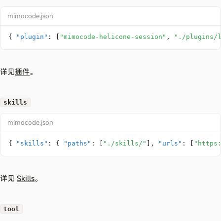
mimocode.json
{
"plugin"
:
[
"mimocode-helicone-session"
,
"./plugins/
详见
插件
。
skills
mimocode.json
{
"skills"
:
{
"paths"
:
[
"./skills/"
]
,
"urls"
:
[
"https
详见
Skills
。
tool