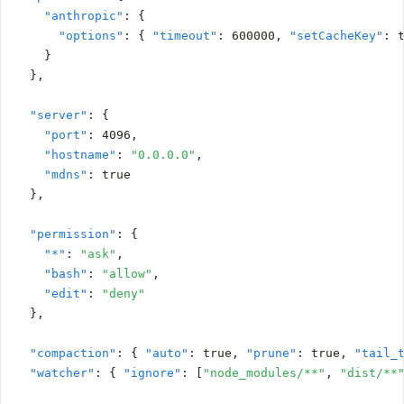
"anthropic"
:
{
"options"
:
{
"timeout"
:
600000
,
"setCacheKey"
:
}
}
,
"server"
:
{
"port"
:
4096
,
"hostname"
:
"0.0.0.0"
,
"mdns"
:
true
}
,
"permission"
:
{
"*"
:
"ask"
,
"bash"
:
"allow"
,
"edit"
:
"deny"
}
,
"compaction"
:
{
"auto"
:
true
,
"prune"
:
true
,
"tail_
"watcher"
:
{
"ignore"
:
[
"node_modules/**"
,
"dist/**