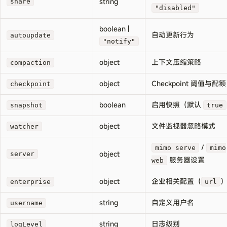
string
share
"disabled"
boolean |
自动更新行为
autoupdate
"notify"
object
上下文压缩策略
compaction
object
Checkpoint 阈值与配额
checkpoint
boolean
启用快照（默认
snapshot
true
object
文件监视器忽略模式
watcher
/
mimo serve
mimo
object
server
服务器设置
web
object
企业相关配置（
enterprise
url
string
自定义用户名
username
string
日志级别
logLevel