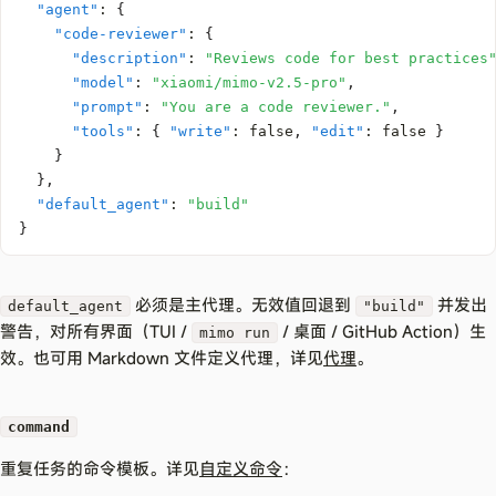
"agent"
:
{
"code-reviewer"
:
{
"description"
:
"Reviews code for best practices
"model"
:
"xiaomi/mimo-v2.5-pro"
,
"prompt"
:
"You are a code reviewer."
,
"tools"
:
{
"write"
:
false
,
"edit"
:
false
}
}
}
,
"default_agent"
:
"build"
}
必须是主代理。无效值回退到
并发出
default_agent
"build"
警告，对所有界面（TUI /
/ 桌面 / GitHub Action）生
mimo run
效。也可用 Markdown 文件定义代理，详见
代理
。
command
重复任务的命令模板。详见
自定义命令
：