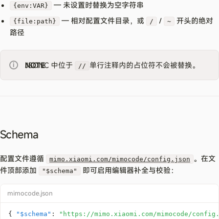
— 未设置时替换为空字符串
{env:VAR}
— 相对配置文件目录，或
/
开头的绝对
{file:path}
/
~
路径
NOTE
JSONC 中位于
单行注释内的占位符不会被替换。
//
Schema
配置文件遵循
。在文
mimo.xiaomi.com/mimocode/config.json
件顶部添加
即可启用编辑器补全与校验：
"$schema"
mimocode.json
{
"$schema"
:
"https://mimo.xiaomi.com/mimocode/config