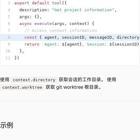
3
export
default
tool
(
{
4
  description
:
"Get project information"
,
5
  args
:
{
}
,
6
async
execute
(
args
,
 context
)
{
7
// Access context information
8
const
{
 agent
,
 sessionID
,
 messageID
,
 directory
9
return
`
Agent: 
${
agent
}
, Session: 
${
sessionID
}
10
}
,
11
}
)
使用
获取会话的工作目录。 使用
context.directory
获取 git worktree 根目录。
context.worktree
示例