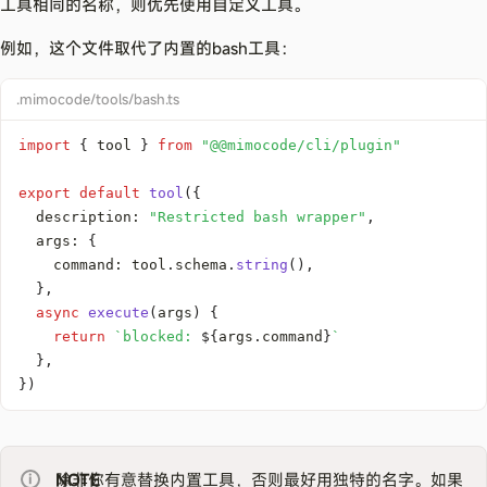
工具相同的名称，则优先使用自定义工具。
例如，这个文件取代了内置的bash工具：
.mimocode/tools/bash.ts
import
{
 tool 
}
from
"@@mimocode/cli/plugin"
export
default
tool
(
{
  description
:
"Restricted bash wrapper"
,
  args
:
{
    command
:
 tool
.
schema
.
string
(
)
,
}
,
async
execute
(
args
)
{
return
`
blocked: 
${
args
.
command
}
`
}
,
}
)
NOTE
除非你有意替换内置工具，否则最好用独特的名字。如果