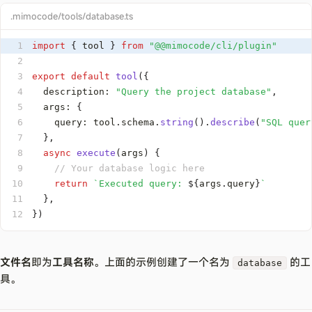
.mimocode/tools/database.ts
1
import
{
 tool 
}
from
"@@mimocode/cli/plugin"
2
3
export
default
tool
(
{
4
  description
:
"Query the project database"
,
5
  args
:
{
6
    query
:
 tool
.
schema
.
string
(
)
.
describe
(
"SQL quer
7
}
,
8
async
execute
(
args
)
{
9
// Your database logic here
10
return
`
Executed query: 
${
args
.
query
}
`
11
}
,
12
}
)
文件名
即为
工具名称
。上面的示例创建了一个名为
的工
database
具。