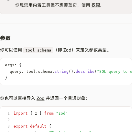
你想禁用内置工具但不想覆盖它，使用
权限
.
参数
你可以使用
（即
Zod
）来定义参数类型。
tool.schema
args
:
{
  query
:
 tool
.
schema
.
string
(
)
.
describe
(
"SQL query to 
}
你也可以直接导入
Zod
并返回一个普通对象：
1
import
{
 z 
}
from
"zod"
2
3
export
default
{