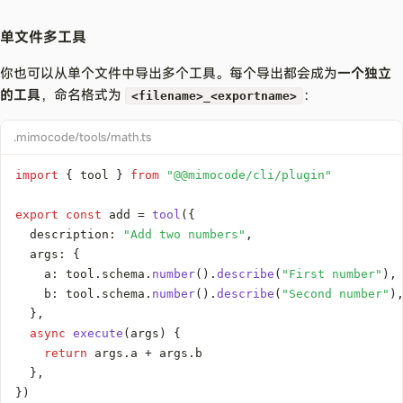
单文件多工具
你也可以从单个文件中导出多个工具。每个导出都会成为
一个独立
的工具
，命名格式为
：
<filename>_<exportname>
.mimocode/tools/math.ts
import
{
 tool 
}
from
"@@mimocode/cli/plugin"
export
const
 add 
=
tool
(
{
  description
:
"Add two numbers"
,
  args
:
{
    a
:
 tool
.
schema
.
number
(
)
.
describe
(
"First number"
)
,
    b
:
 tool
.
schema
.
number
(
)
.
describe
(
"Second number"
)
}
,
async
execute
(
args
)
{
return
 args
.
a 
+
 args
.
}
,
}
)