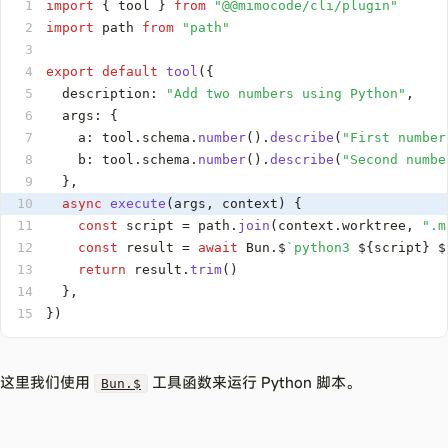
1
import
{
 tool 
}
from
"@@mimocode/cli/plugin"
2
import
 path 
from
"path"
3
4
export
default
tool
(
{
5
  description
:
"Add two numbers using Python"
,
6
  args
:
{
7
    a
:
 tool
.
schema
.
number
(
)
.
describe
(
"First number
8
    b
:
 tool
.
schema
.
number
(
)
.
describe
(
"Second numbe
9
}
,
10
async
execute
(
args
,
 context
)
{
11
const
 script 
=
 path
.
join
(
context
.
worktree
,
".m
12
const
 result 
=
await
 Bun
.
$
`
python3 
${
script
}
$
13
return
 result
.
trim
(
)
14
}
,
15
}
)
这里我们使用
工具函数来运行 Python 脚本。
Bun.$