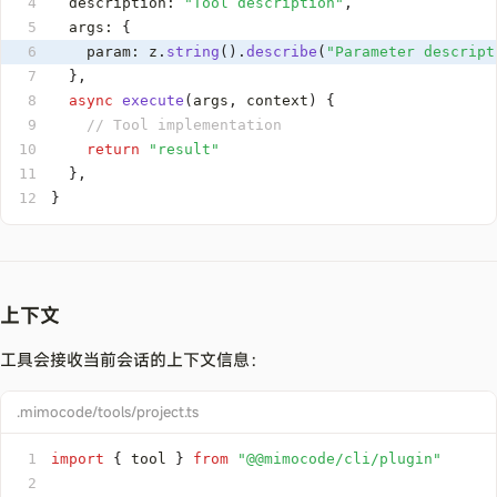
4
  description
:
"Tool description"
,
5
  args
:
{
6
    param
:
 z
.
string
(
)
.
describe
(
"Parameter descript
7
}
,
8
async
execute
(
args
,
 context
)
{
9
// Tool implementation
10
return
"result"
11
}
,
12
}
上下文
工具会接收当前会话的上下文信息：
.mimocode/tools/project.ts
1
import
{
 tool 
}
from
"@@mimocode/cli/plugin"
2