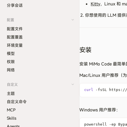
Kitty
，Linux 和 m
分享会话
你想使用的 LLM 提供
配置
配置文件
配置覆盖
环境变量
安装
模型
权限
安装 MiMo Code 
网络
Mac/Linux 用户推荐（
自定义
curl
 -fsSL https:/
主题
自定义命令
Windows 用户推荐：
MCP
Skills
powershell 
-
ep Byp
Agents