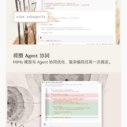
模
型
A
g
e
n
t
协
同
MiMo 模型与 Agent 协同优化，复杂编码任务一次搞定。